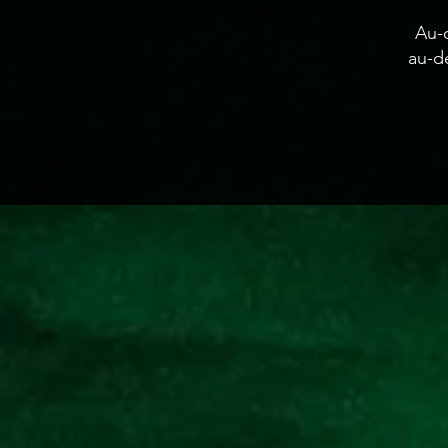
Au-d
au-d