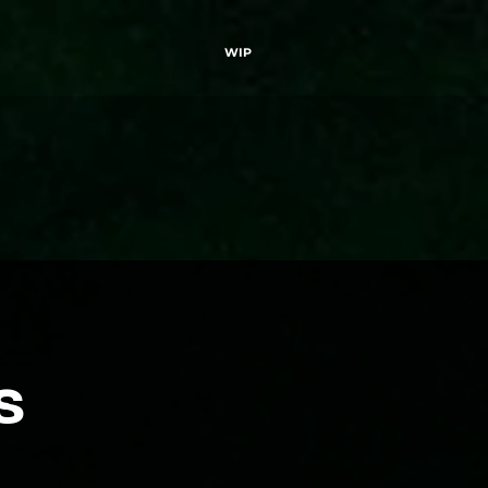
WIP
s