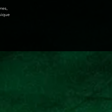
res,
sique